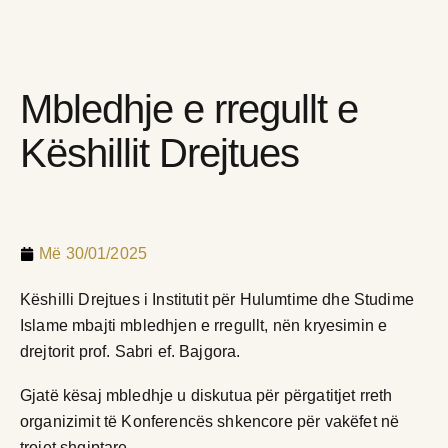
Mbledhje e rregullt e
Këshillit Drejtues
Më
30/01/2025
Këshilli Drejtues i Institutit për Hulumtime dhe Studime
Islame mbajti mbledhjen e rregullt, nën kryesimin e
drejtorit prof. Sabri ef. Bajgora.
Gjatë kësaj mbledhje u diskutua për përgatitjet rreth
organizimit të Konferencës shkencore për vakëfet në
trojet shqiptare.