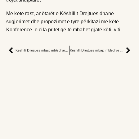
Me këtë rast, anëtarët e Këshillit Drejtues dhanë
sugjerimet dhe propozimet e tyre përkitazi me këtë
Konferencë, e cila pritet që të mbahet gjatë këtij viti.
Këshilli Drejtues mbajti mbledhjen e rregullt
Këshilli Drejtues mbajti mbledhje të rregullt